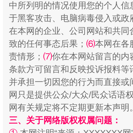
中所列明的情况使用您的个人信
站台名比不上好声名
于黑客攻击、电脑病毒侵入或政
在本网的企业、公司网站和共同
致的任何事态后果；
⑹
本网在各
责情形；
⑺
你在本网站留言的内
条款方可留言和反映投诉报料等
并承担一切因您的行为而直接或
网只是提供公众/大众/民众话语
漫山遍野的桃花与雪山、麦地、白藏房
除了
网有关规定将不定期更新本声明
三、关于网络版权权属问题：