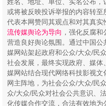
姓名、地址、单位、实名公布，让
今
或将被反映投诉举报的内容转至
在谋一域中谋全局
代表本网赞同其观点和对其真实
流传媒舆论为导向
，强化反腐和
营造良好舆论氛围。通过中国公共
媒网站架起政府和公众/大众/民
社会发展，最终实现政府、媒体、
习近平的博鳌关键词
媒网站结合现代网络科技影视文
魏明亮
网主阵地，为社会公众/大众/民
众/大众/民众对社会公共意识、
化传媒合作交流，合法有效地为公