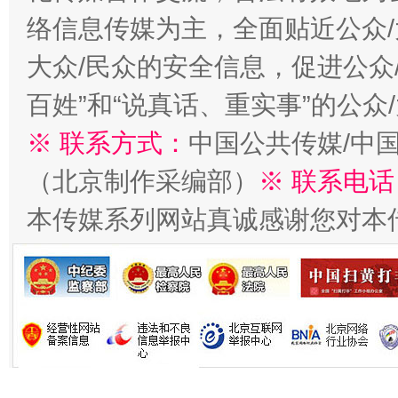
络信息传媒为主，全面贴近公众/
大众/民众的安全信息，促进公众
百姓”和“说真话、重实事”的公众
生
“刷贴”乱象丛生
※ 联系方式：
中国公共传媒/中
（北京制作采编部）
※ 联系电话
本传媒系列网站真诚感谢您对本
揭批美国五大"原罪"
"炒