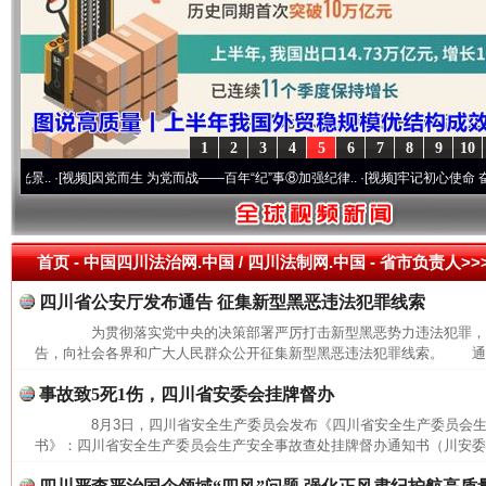
1
2
3
4
5
6
7
8
9
10
.
·[视频]
因党而生 为党而战——百年“纪”事⑧加强纪律..
·[视频]
牢记初心使命 奋进复兴
首页
- 中国四川法治网.中国 / 四川法制网.中国 -
省市负责人>>
四川省公安厅发布通告 征集新型黑恶违法犯罪线索
为贯彻落实党中央的决策部署严厉打击新型黑恶势力违法犯罪，8
告，向社会各界和广大人民群众公开征集新型黑恶违法犯罪线索。 通告
事故致5死1伤，四川省安委会挂牌督办
8月3日，四川省安全生产委员会发布《四川省安全生产委员会生
书》：四川省安全生产委员会生产安全事故查处挂牌督办通知书（川安委督〔
网上购药对药下症？