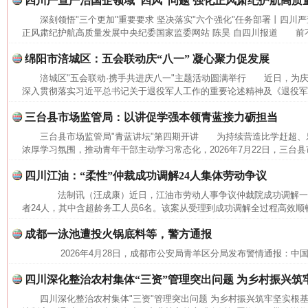
四川严查严治国企领域“四风”问题 强化正风肃纪护航高质
深刻领悟"三个更加"重要要求 坚决落实"六个强化"任务部署丨四川严
正风肃纪护航高质量发展中央纪委国家监委网站 陈昊 自四川报道 前不
绵阳市涪城区：五会联动庆“八一” 凝心聚力促发展
涪城区"五会联动·携手共进庆八一"主题活动圆满举行 近日，为庆
深入贯彻落实习近平总书记关于退役军人工作的重要论述精神及《退役军人
三台县市场监管局：以讲促学强本领青蓝接力砺担当
三台县市场监管局"青蓝讲坛"第四期开讲 为持续营造比学赶超、
浓厚学习氛围，推动青年干部主动学习常态化，2026年7月22日，三台县
这是一记警钟！
谢
四川江油：“柔性”仲裁成功调解24人集体劳动争议
法制讯（汪成康）近日，江油市劳动人事争议仲裁院成功调解一
者24人，其中含超龄务工人员6名。该案从受理到成功调解全过程高效顺畅
成都一泳池遭投火锅底料等，警方通报
2026年4月28日，成都市公安局青羊区分局发布警情通报：中
四川深化整治农村集体“三资”管理突出问题 为乡村振兴筑
四川深化整治农村集体"三资"管理突出问题 为乡村振兴筑牢坚实