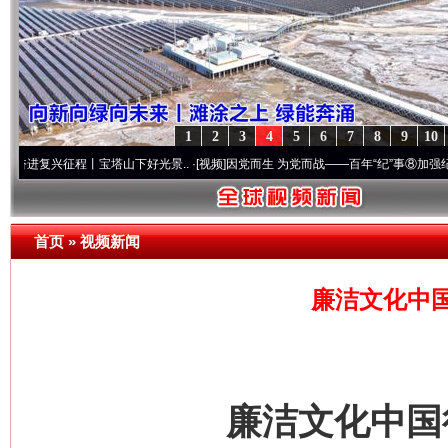
1
2
3
4
5
6
7
8
9
10
征程丨宝塔山下好光景..
·[视频]
因党而生 为党而战——百年“纪”事⑧加强纪律..
·[视频]
首页
»
视频新闻
廉洁文化中
廉洁文化中国