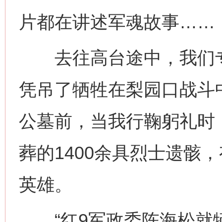
片都在讲述军魂故事……
去往高台途中，我们专
凭吊了牺牲在梨园口战斗
公墓前，当我行鞠躬礼时
葬的1400余具烈士遗骸
英雄。
“红9军政委陈海松就