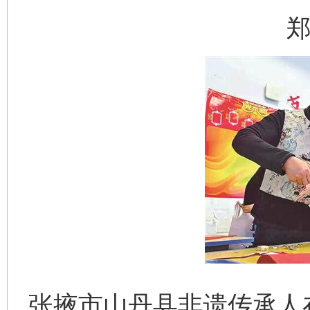
郑
张掖市山丹县非遗传承人