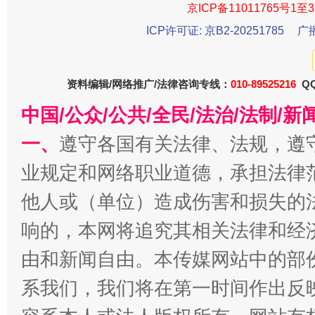
京ICP备11011765号1至3
ICP许可证: 京B2-20251785
广
今
在谋一域中谋全局
资料编辑/网络推广/法律咨询专线：
010-89525216
QQ
中国/公众/公共/全民/法治/法制/
一、
遵守各国有关法律、法规，遵
业规定和网络职业道德，承担法律
他人或（单位）造成伤害和损失的
响的，本网将追究其相关法律和经
习近平的博鳌关键词
魏明亮
由和新闻自由。本传媒网站中的部
系我们，我们将在第一时间作出反