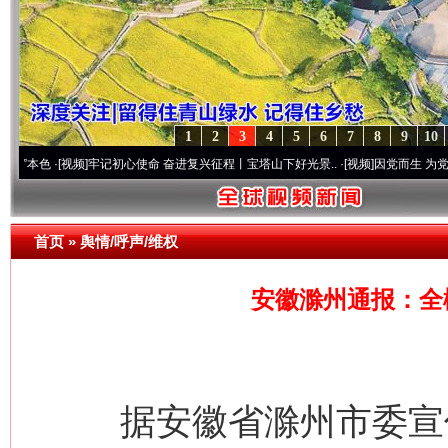
1
2
3
4
5
6
7
8
9
10
[视频]
牢记初心使命 奋进复兴征程丨宝塔山下好光景..
·[视频]
因党而生 为党而战——百年
首页
»
舆情/呼声/维权
安徽滁州通报：全
据安徽省滁州市委宣传