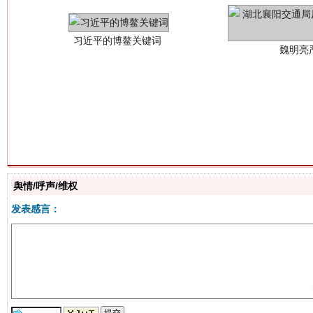
生
“刷贴”乱象丛生
舆情/呼声/维权
发表感言：