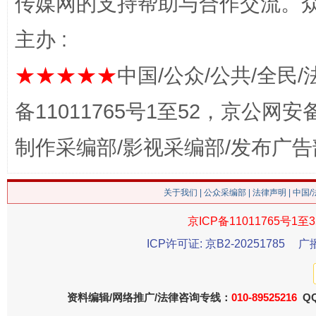
传媒网的支持帮助与合作交流。
主办 :
★★★★★
中国/公众/公共/全民/
备11011765号1至52，京公网安备：
这是一记警钟！
谢
制作采编部/影视采编部/发布广告
关于我们
|
公众采编部
|
法律声明
| 中国
京ICP备11011765号1至3
ICP许可证: 京B2-20251785
广
资料编辑/网络推广/法律咨询专线：
010-89525216
QQ
今
在谋一域中谋全局