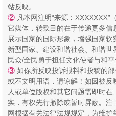
站反映。
②
凡本网注明“来源：XXXXXX
它媒体，转载目的在于传递更多信
展示国家的国际形象，增强国家软
新型国家、建设和谐社会、和谐世界
漫山遍野的桃花与雪山、麦地、白藏房
除了
民众/全民勇于担任文化使者与和
③
如你所反映投诉报料和投稿的部
或不文明用语，请谅解！如因被反
人或单位版权和其它问题需即时在
实，有权先行撤除或暂时屏蔽。注
网根据有关法律法规规定，为维护