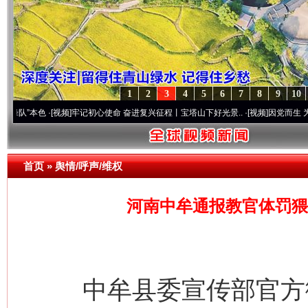
1
2
3
4
5
6
7
8
9
10
色
·[视频]
牢记初心使命 奋进复兴征程丨宝塔山下好光景..
·[视频]
因党而生 为党而战——
首页
»
舆情/呼声/维权
河南中牟通报教官体罚猥
中牟县委宣传部官方微博