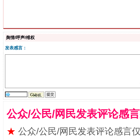
生
“刷贴”乱象丛生
舆情/呼声/维权
发表感言：
公众/公民/网民发表评论感
揭批美国五大"原罪"
"炒
★
公众/公民/网民发表评论感言