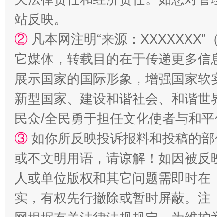
站台名比不上好声名
站反映。
②
凡本网注明“来源：XXXXXX
它媒体，转载目的在于传递更多信
展示国家的国际形象，增强国家软
新型国家、建设和谐社会、和谐世界
民众/全民勇于担任文化使者与和
③
如你所反映投诉报料和投稿的部
漫山遍野的桃花与雪山、麦地、白藏房
除了
或不文明用语，请谅解！如因被反
人或单位版权和其它问题需即时在
实，有权先行撤除或暂时屏蔽。注