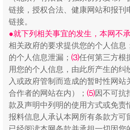
链接，授权合法、健康网站和报刊
链接。
●就下列相关事宜的发生，本网不
生
“刷贴”乱象丛生
相关政府的要求提供您的个人信息
的个人信息泄漏；
⑶
任何第三方根
用您的个人信息，由此所产生的纠
入或政府管制而造成的暂时性网站
合作者的网站在内）；
⑸
因不可抗
款及声明中列明的使用方式或免责
揭批美国五大"原罪"
"炒
报料信息人承认本网所有条款方可
已经阅读本网条款并承担一切因您