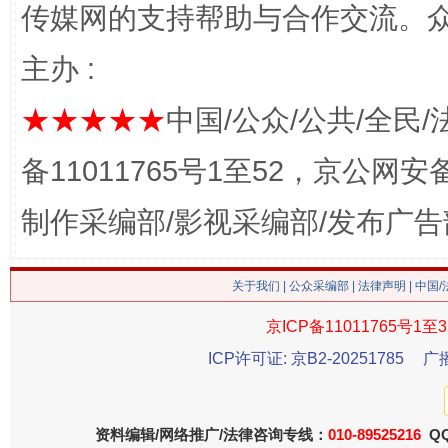
传媒网的支持帮助与合作交流。
主办 :
★★★★★
中国/公众/公共/全民/
备11011765号1至52，京公网安备：
制作采编部/影视采编部/发布广告
这是一记警钟！
谢
关于我们
|
公众采编部
|
法律声明
| 中国
京ICP备11011765号1至3
ICP许可证: 京B2-20251785
广
资料编辑/网络推广/法律咨询专线：
010-89525216
QQ