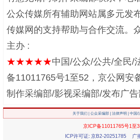
公众传媒所有辅助网站属多元发
传媒网的支持帮助与合作交流。
主办 :
★★★★★
中国/公众/公共/全民/
这是一记警钟！
谢
备11011765号1至52，京公网安备：
制作采编部/影视采编部/发布广告
关于我们
|
公众采编部
|
法律声明
| 中国
京ICP备11011765号1至3
ICP许可证: 京B2-20251785
广