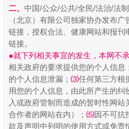
二、
中国/公众/公共/全民/法治/
（北京）有限公司独家协办发布广
生
链接，授权合法、健康网站和报刊
“刷贴”乱象丛生
链接。
●就下列相关事宜的发生，本网不
相关政府的要求提供您的个人信息
的个人信息泄漏；
⑶
任何第三方根
用您的个人信息，由此所产生的纠
入或政府管制而造成的暂时性网站
揭批美国五大"原罪"
"炒
合作者的网站在内）；
⑸
因不可抗
款及声明中列明的使用方式或免责