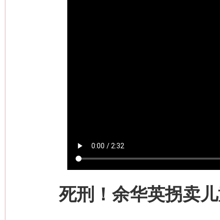
死刑！余华英拐卖儿