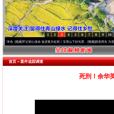
1
2
3
4
5
6
7
8
9
10
视频]
牢记初心使命 奋进复兴征程丨宝塔山下好光景..
·[视频]
因党而生 为党而战——百年
首页
»
案件追踪调查
死刑！余华