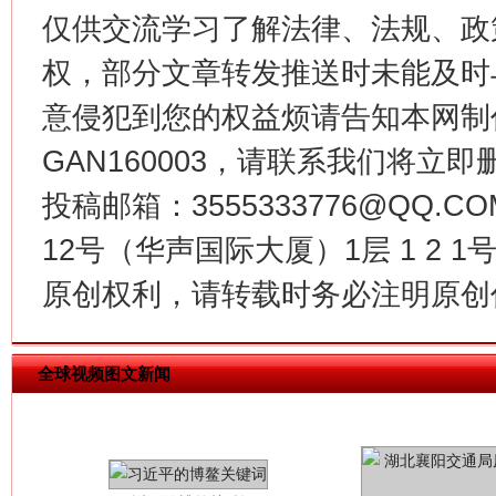
仅供交流学习了解法律、法规、政
今
权，部分文章转发推送时未能及时
在谋一域中谋全局
意侵犯到您的权益烦请告知本网制作采编
GAN160003，请联系我们将立即删
投稿邮箱：3555333776@QQ
12号（华声国际大厦）1层 1 2
原创权利，请转载时务必注明原创作
习近平的博鳌关键词
魏明亮
全球视频图文新闻