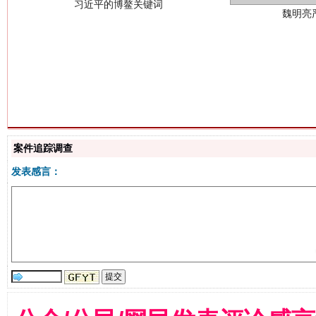
生
“刷贴”乱象丛生
案件追踪调查
发表感言：
揭批美国五大"原罪"
"炒