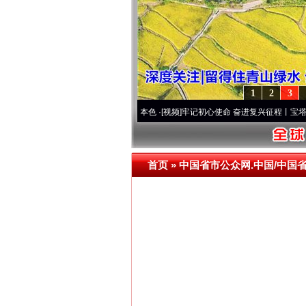
1
2
3
..
·[视频]
永葆“两个先锋队”本色
·[视频]
牢记初心使命 奋进复兴征程丨宝塔山下好光景.
首页
»
中国省市公众网.中国/中国