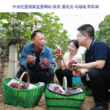
中央纪委国家监委网站 陈奕 通讯员 马瑞瑞 郭军斌