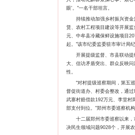
眼’。”一名干部坦言。
持续推动加强乡村振兴资金监管
赁、农村工程项目建设等开展监
元、中牟县冷藏保鲜设施项目2
起。”该市纪委监委驻市审计局
开展提级监督、市县联动提级
大、信访矛盾突出、群众反映问
性。
“对村提级巡察期间，第五巡察
督促街道办、村委会整改，通过
武寨村赔偿款192万元、李堂村
部支付到位。”郑州市委巡察机
十二届郑州市委巡察以来，市县
决民生领域问题9028个，开展农