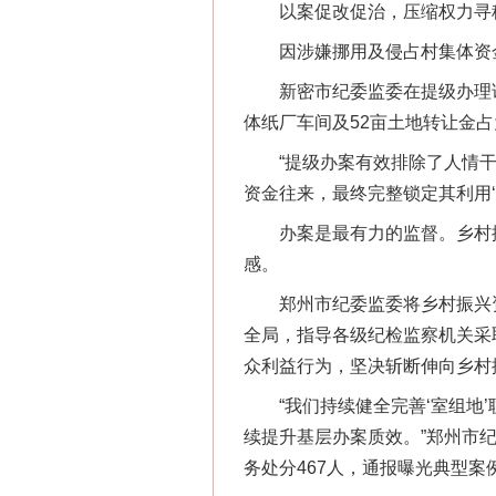
以案促改促治，压缩权力寻
因涉嫌挪用及侵占村集体资金
新密市纪委监委在提级办理该案
体纸厂车间及52亩土地转让金
“提级办案有效排除了人情干
资金往来，最终完整锁定其利用‘
办案是最有力的监督。乡村振
感。
郑州市纪委监委将乡村振兴资金
全局，指导各级纪检监察机关采
众利益行为，坚决斩断伸向乡村振
“我们持续健全完善‘室组地’
续提升基层办案质效。”郑州市纪
务处分467人，通报曝光典型案例