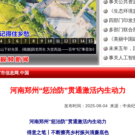
事关公共资
《生态环境
读
四部门印发
多部门联合
《美丽中国
4
5
6
7
8
9
10
11
12
13
14
15
未来五年，
.
·[视频]
因党而生 为党而战——百年“纪”事⑧加强纪律..
·[视频]
牢记初心使命 奋进复兴征
事关人工智
省市信息网.中国
河南郑州“惩治防”贯通激活内生动力
发布时间：2025-08-04 来源：
中央
河南郑州“惩治防”贯通激活内生动力
得意之笔丨不断擦亮乡村振兴清廉底色