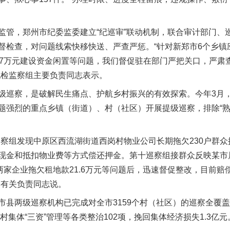
，郑州市纪委监委建立“纪巡审”联动机制，联合审计部门、
督检查，对问题线索快移快送、严查严惩。“针对新郑市6个乡镇应
07万元建设资金闲置等问题，我们督促驻在部门严把关口，严肃
纪检监察组主要负责同志表示。
巡察，是破解民生痛点、护航乡村振兴的有效探索。今年3月，
题强烈的重点乡镇（街道）、村（社区）开展提级巡察，排除“熟
组发现中原区西流湖街道西岗村物业公司长期拖欠230户群众押
现金和抵扣物业费等方式偿还押金。第十巡察组接群众反映某市
两家企业拖欠租地款21.6万元等问题后，迅速督促整改，目前赔偿
构有关负责同志说。
两级巡察机构已完成对全市3159个村（社区）的巡察全覆盖，
村集体“三资”管理等各类整治102项，挽回集体经济损失1.3亿元