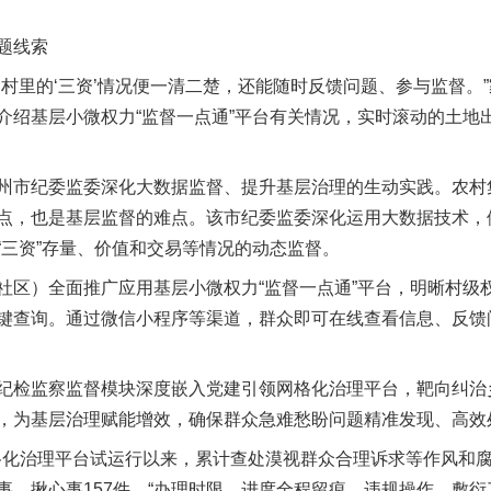
题线索
里的‘三资’情况便一清二楚，还能随时反馈问题、参与监督。
介绍基层小微权力“监督一点通”平台有关情况，实时滚动的土地
纪委监委深化大数据监督、提升基层治理的生动实践。农村集
点，也是基层监督的难点。该市纪委监委深化运用大数据技术，依
“三资”存量、价值和交易等情况的动态监督。
）全面推广应用基层小微权力“监督一点通”平台，明晰村级权责
键查询。通过微信小程序等渠道，群众即可在线查看信息、反馈
检监察监督模块深度嵌入党建引领网格化治理平台，靶向纠治
，为基层治理赋能增效，确保群众急难愁盼问题精准发现、高效
化治理平台试运行以来，累计查处漠视群众合理诉求等作风和腐败
事、揪心事157件。“办理时限、进度全程留痕，违规操作、敷衍