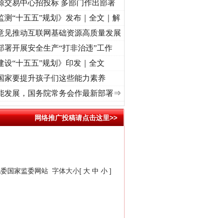
源交易中心招投标 多部门作出部署
监测“十五五”规划》发布｜全文｜解
意见推动互联网基础资源高质量发展
部署开展安全生产“打非治违”工作
建设“十五五”规划》印发｜全文
国家要提升孩子们这些能力素养
程丨“转折之城”激荡..
·[视频]
牢记初心使命 奋进复兴征程丨红船起航处 潮起..
·[视频]
能发展，国务院常务会作最新部署⇒
网络推广投稿请点击这里>>
纪委国家监委网站
字体大小[
大
中
小
]