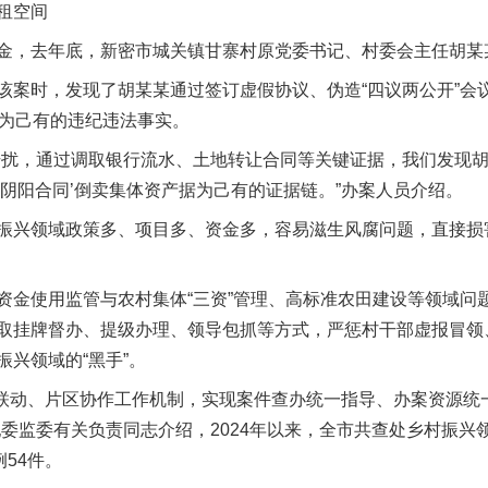
租空间
，去年底，新密市城关镇甘寨村原党委书记、村委会主任胡某
时，发现了胡某某通过签订虚假协议、伪造“四议两公开”会
占为己有的违纪违法事实。
扰，通过调取银行流水、土地转让合同等关键证据，我们发现胡
阴阳合同’倒卖集体资产据为己有的证据链。”办案人员介绍。
兴领域政策多、项目多、资金多，容易滋生风腐问题，直接损
使用监管与农村集体“三资”管理、高标准农田建设等领域问
取挂牌督办、提级办理、领导包抓等方式，严惩村干部虚报冒领
兴领域的“黑手”。
联动、片区协作工作机制，实现案件查办统一指导、办案资源统
委监委有关负责同志介绍，2024年以来，全市共查处乡村振兴领
54件。