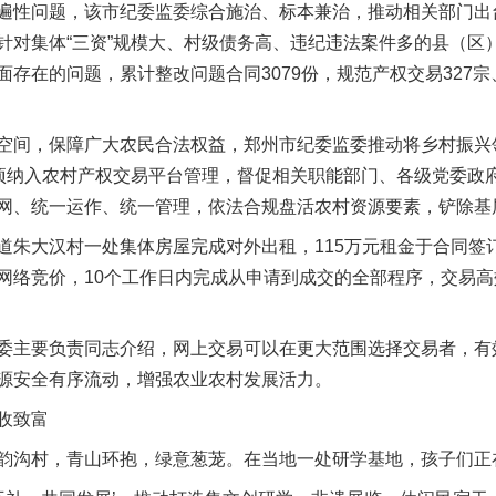
问题，该市纪委监委综合施治、标本兼治，推动相关部门出台
针对集体“三资”规模大、村级债务高、违纪违法案件多的县（区
存在的问题，累计整改问题合同3079份，规范产权交易327宗、2
间，保障广大农民合法权益，郑州市纪委监委推动将乡村振兴
事项纳入农村产权交易平台管理，督促相关职能部门、各级党委政
网、统一运作、统一管理，依法合规盘活农村资源要素，铲除基层
大汉村一处集体房屋完成对外出租，115万元租金于合同签
网络竞价，10个工作日内完成从申请到成交的全部程序，交易
主要负责同志介绍，网上交易可以在更大范围选择交易者，有
源安全有序流动，增强农业农村发展活力。
收致富
沟村，青山环抱，绿意葱茏。在当地一处研学基地，孩子们正