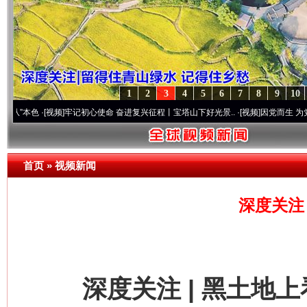
1
2
3
4
5
6
7
8
9
10
[视频]
牢记初心使命 奋进复兴征程丨宝塔山下好光景..
·[视频]
因党而生 为党而战——百年
首页
»
视频新闻
深度关注
深度关注 | 黑土地上