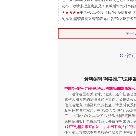
发布，敬请多提宝贵意见！真诚感谢您对本传
★★★★★
中国/公众/公共/全民/法治/法制/新闻
制作采编部/影视采编部/发布广告部/会议服务
关于
解纷+调解+退费，一次搞定
ICP许可
资料编辑/网络推广/法律
中国/公众/公共/全民/法治/法制/新闻网版权
一、
遵守各国有关法律、法规，遵守社会公
成伤害和损失的法律和经济责任。如投递假
信息若无意中涉及到您的权益，请及时联系
版权拥有者的权益。中国/公众/公共/全民/法
二、
中国/公众/公共/全民/法治/法制/
康网站和报刊电视台转载，并请注明来源，
站台名比不上好声名
●就下列相关事宜的发生，本网不承担任何法
任何第三方根据本网各服务条款及声明中所