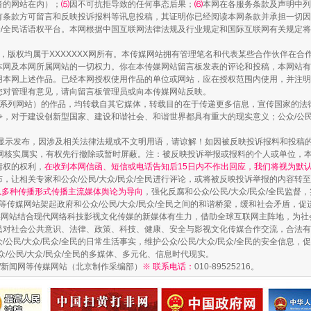
者的网站在内）；
⑸
因不可抗拒导致的任何事态后果；
⑹
本网在各服务条款及声明中列
有条款方可留言和反映投诉报料等讯息投稿，其证明你已经阅读本网条款并承担一切因
民众/全民话语权平台。本网根据中国互联网法律法规及行业规定和国际互联网有关规定
作品，版权均属于XXXXXXX网所有。本传媒网站拥有管理笔名和代表某些合作伙伴在
本网及本网所属网站的一切权力。你在本传媒网站留言板发表的评论和投稿，本网站有
本网上述作品。已经本网授权使用作品的单位或网站，应在授权范围内使用，并注明“来
您对管理有意见，请向留言板管理员或向本传媒网站反映。
本传媒系列网站）的作品，均转载自其它媒体，转载目的在于传递更多信息，宣传国家的
，对于建设创新型国家、建设和谐社会、和谐世界都具有重大的现实意义；公众/公民/
显示发布，因涉及相关法律法规或不文明用语，请谅解！如因被反映投诉报料和投稿
藏房
除了知识还要"留白"
网核实属实，有权先行撤除或暂时屏蔽。注：被反映投诉举报或报料的个人或单位，
情权的权利，
在收到本网信函、短信或电话告知后15日内不作出回应，我们将视为默
，让相关专家和公众/公民/大众/民众/全民进行评论，或将被反映投诉举报的内容转
网以多种传播形式传播主流媒体舆论为导向
，强化反腐和公众/公民/大众/民众/全民监
等传媒网站架起政府和公众/公民/大众/民众/全民之间的和谐桥梁，缓和社会矛盾，
媒网站结合现代网络科技影视文化传媒的新媒体有生力，借助全球互联网主阵地，为社会
全民对社会公共意识、法律、政策、科技、健康、安全与影视文化传媒合作交流，合法有效
公民/大众/民众/全民的日常生活事实，维护公众/公民/大众/民众/全民的安全信息，促
众/公民/大众/民众/全民的多媒体、多元化、信息时代现实。
法制/新闻网等传媒网站（北京制作采编部）
※ 联系电话：
010-89525216。