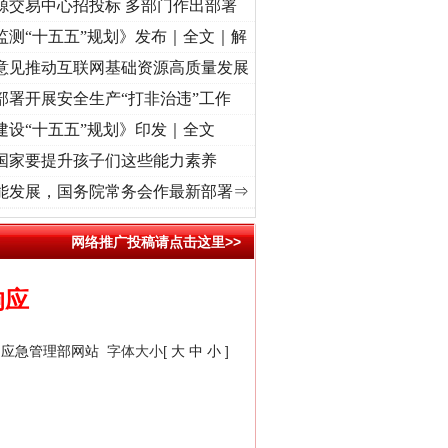
源交易中心招投标 多部门作出部署
监测“十五五”规划》发布｜全文｜解
意见推动互联网基础资源高质量发展
部署开展安全生产“打非治违”工作
建设“十五五”规划》印发｜全文
国家要提升孩子们这些能力素养
记初心使命 奋进复兴征程丨“转折之城”激荡..
·[视频]
牢记初心使命 奋进复兴征程丨红船起
能发展，国务院常务会作最新部署⇒
网络推广投稿请点击这里>>
响应
“神药”背后的真相
：
应急管理部网站
字体大小[
大
中
小
]