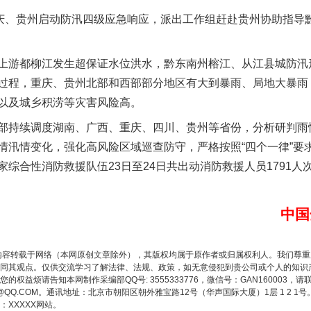
、贵州启动防汛四级应急响应，派出工作组赶赴贵州协助指导
游都柳江发生超保证水位洪水，黔东南州榕江、从江县城防汛形
过程，重庆、贵州北部和西部部分地区有大到暴雨、局地大暴雨
以及城乡积涝等灾害风险高。
谢谢有你温暖了四季
持续调度湖南、广西、重庆、四川、贵州等省份，分析研判雨
情汛情变化，强化高风险区域巡查防守，严格按照“四个一律”要
综合性消防救援队伍23日至24日共出动消防救援人员1791人次
中国
内容转载于网络（本网原创文章除外），其版权均属于原作者或归属权利人。我们尊
同其观点。仅供交流学习了解法律、法规、政策，如无意侵犯到贵公司或个人的知识
权益烦请告知本网制作采编部QQ号: 3555333776，微信号：GAN160003，请
3776@QQ.COM。通讯地址：北京市朝阳区朝外雅宝路12号（华声国际大厦）1层 1 
今年投资意愿榜揭晓
XXXXX网站。