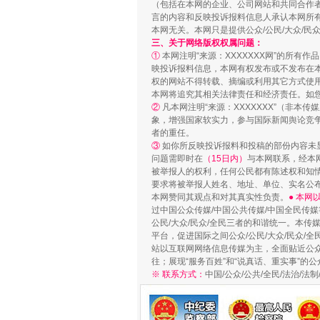
（包括在本网的企业、公司网站和共同合作
言的内容和反映投诉报料信息人承认本网所
本网无关。本网只是提供公众/公民/大众/
三、关于网络版权权属问题：
①
本网注明“来源：XXXXXXX网”的所有
映投诉报料信息，本网有权发布或不发布在
权的网站不得转载、摘编或利用其它方式使用
本网将追究其相关法律责任和经济责任。如
②
凡本网注明“来源：XXXXXXX”（非
象，增强国家软实力，参与国际新闻舆论竞争
者的重任。
③
如你所反映投诉报料和投稿的部份内容未
漫山遍野的桃花与雪山、麦地、白
问题需即时在
（15日内）
与本网联系，经本
被举报人的权利，任何公民都有陈述权和知
要求将被举报人姓名、地址、单位、实名公布
本网赞同其观点和对其真实性负责。
● 本
过中国公众传媒/中国公共传媒/中国全民传媒
公民/大众/民众/全民三者的和谐统一。本传
平台，促进国际之间公众/公民/大众/民众/
站以互联网网络信息传媒为主，全面贴近公众/
往；展现“服务百姓”和“说真话、重实事”的公
※ 联系方式：
中国/公众/公共/全民/法治/