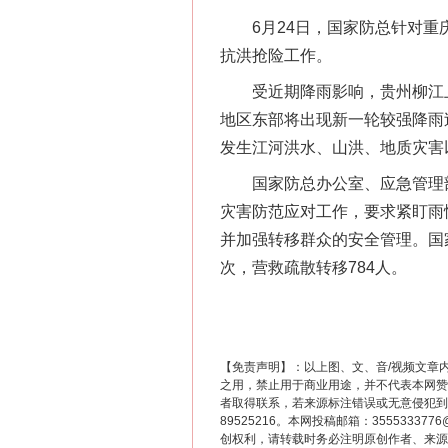
6月24日，国家防总针对重庆
抗洪抢险工作。
受近期降雨影响，贵州柳江上
地区东部将出现新一轮较强降雨
发生江河洪水、山洪、地质灾害
这是一记警钟！
国家防总办公室、应急管理部
灾害防范应对工作，要求紧盯雨
并加强转移群众的安全管理。国家
次，营救疏散转移784人。
【免责声明】：以上图、文、音/视频文章
之用，禁止用于商业用途，并不代表本网赞
者取得联系，若来源标注错误或无意侵犯到您的
89525216。本网投稿邮箱：355533
在谋一域中谋全局
创权利，请转载时务必注明原创作者、来源：