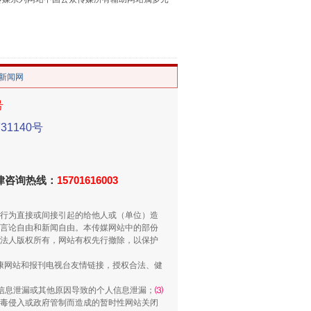
。
/新闻网
号
重拳出击！专项整治午间酒驾
1140号
法律咨询热线：
15701616003
行为直接或间接引起的给他人或（单位）造
言论自由和新闻自由。本传媒网站中的部份
法人版权所有，网站有权先行撤除，以保护
健康网站和报刊电视台友情链接，授权合法、健
“谁都不怕”的他落马了
信息泄漏或其他原因导致的个人信息泄漏；
⑶
毒侵入或政府管制而造成的暂时性网站关闭