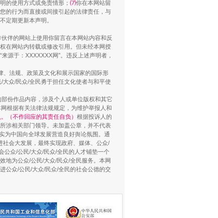
明的使用方式或免责情形；
⑺
你在本网站留
您的行为而直接或间接引起的法律责任，与
将不定期更新本声明。
合作伙伴的网站上使用你留言在本网站内容和反
权在网站内转载或修改引用。但未经本网授
源于：XXXXXXX网”。违反上述声明者，
法律、法规、政策及文化和展示国家的国际形
大众/民众/全民勇于担任文化使者与和平使
的部份作品内容，涉及个人或单位版权和其它
用生命托举生命
本网根据有关法律法规规定，为维护举报人和
认。（不作回应的其责任自负）
根据投诉人的
至所涉相关部门领导。未加盖公章，并不代表
督，实为中国向全球发展营造良好舆论氛围。通
促进社会大发展，最终实现政府、媒体、公众/
公众/公民/大众/民众/全民的人才铺垫一个
地为公众/公民/大众/民众/全民服务。本网
进公众/公民/大众/民众/全民的社会公德的交