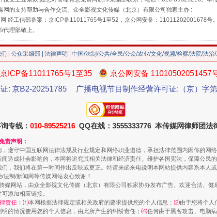
媒网的支持帮助与合作交流。众全影视文化传媒（北京）有限公司独家主办 :
网 经工信部备案：京ICP备11011765号1至52，京公网安备：11011202001678号
部/代理部敬上。
我们
|
公众采编部
|
法律声明
| 中国/法制/公共/全民/公众/农业/文化/视频/检察/法院/法治
珠宝鉴定乱象
京ICP备11011765号1至35
京公网安备 11010502051457
证: 京B2-20251785
广播电视节目制作经营许可证:（京）字第3
咨询专线：
010-89525216
QQ在线：3555333776 本传媒网律师团
和免责声明：
德，遵守中国互联网法律法规及行业规定和网络职业道德，承担法律范围内因你的网络
新闻造成社会影响的，本网将追究其相关法律和经济责任。维护各国宪法，保障公民的
我们，我们将在第一时间作出反映或更正。特请来函来电说明本网站提供内容系本人或
治/法制/新闻网等传媒网站衷心致谢！
新闻网等传媒网站，由众全影视文化传媒（北京）有限公司独家协办发布广告。欢迎合法、
并可添加相应链接。
走近一线检察官
律责任：⑴
本网根据法律规定或相关政府的要求提供您的个人信息；
⑵
由于您将个人
列明的情况使用您的个人信息，由此所产生的纠纷责任；
⑷
任何由于黑客攻击、电脑病