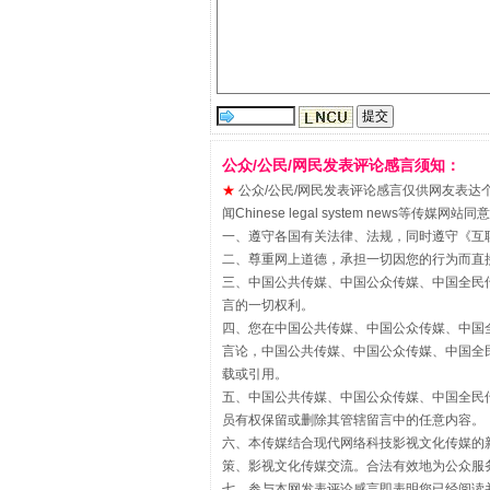
“刷贴”乱象丛生
公众/公民/网民发表评论感言须知：
★
公众/公民/网民发表评论感言仅供网友表达个人看法
闻Chinese legal system new
一、遵守各国有关法律、法规，同时遵守《
互
二、尊重网上道德，承担一切因您的行为而直
三、中国公共传媒、中国公众传媒、中国全民传媒China 
言的一切权利。
四、您在中国公共传媒、中国公众传媒、中国全民传媒Chin
言论，中国公共传媒、中国公众传媒、中国全民传媒China
揭批美国五大"原罪"
载或引用。
五、中国公共传媒、中国公众传媒、中国全民传媒China 
员有权保留或删除其管辖留言中的任意内容。
六、本传媒结合现代网络科技影视文化传媒的新
策、影视文化传媒交流。合法有效地为公众服
七、参与本网发表评论感言即表明您已经阅读并