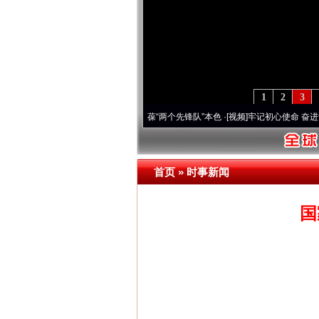
1
2
3
年 深刻改变雪域高原..
·[视频]
永葆“两个先锋队”本色
·[视频]
牢记初心使命 奋进复兴征
首页
»
时事新闻
国
网上购药对药下症？