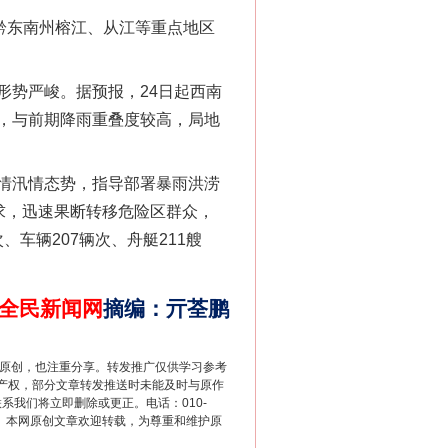
黔东南州榕江、从江等重点地区
势严峻。据预报，24日起西南
，与前期降雨重叠度较高，局地
法官巧妙执行解纠纷
情汛情态势，指导部署暴雨洪涝
求，迅速果断转移危险区群众，
、车辆207辆次、舟艇211艘
全民新闻网
摘编
：
亓荃鹏
重原创，也注重分享。转发推广仅供学习参考
产权，部分文章转发推送时未能及时与原作
联系我们将立即删除或更正。电话：010-
2 1号。本网原创文章欢迎转载，为尊重和维护原
新中国诞生的见证