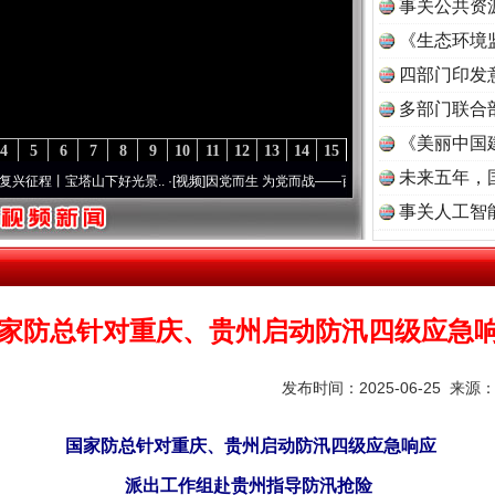
事关公共资
《生态环境
读
四部门印发
多部门联合
《美丽中国
4
5
6
7
8
9
10
11
12
13
14
15
未来五年，
程丨宝塔山下好光景..
·[视频]
因党而生 为党而战——百年“纪”事⑧加强纪律..
·[视频]
牢
事关人工智
家防总针对重庆、贵州启动防汛四级应急
发布时间：2025-06-25 来源
茶叶“炒上天”
国家防总针对重庆、贵州启动防汛四级应急响应
派出工作组赴贵州指导防汛抢险