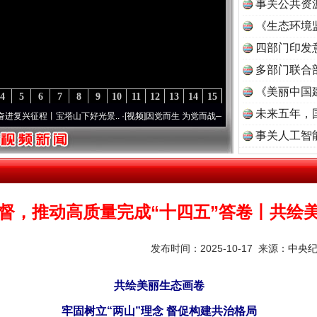
事关公共资
《生态环境
读
四部门印发
多部门联合
《美丽中国
4
5
6
7
8
9
10
11
12
13
14
15
未来五年，
程丨宝塔山下好光景..
·[视频]
因党而生 为党而战——百年“纪”事⑧加强纪律..
·[视频]
牢
事关人工智
督，推动高质量完成“十四五”答卷丨共绘
发布时间：2025-10-17 来源：
中央
共绘美丽生态画卷
牢固树立“两山”理念 督促构建共治格局