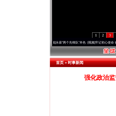
1
2
3
年 深刻改变雪域高原..
·[视频]
永葆“两个先锋队”本色
·[视频]
牢记初心使命 奋进复兴征
首页
»
时事新闻
强化政治监