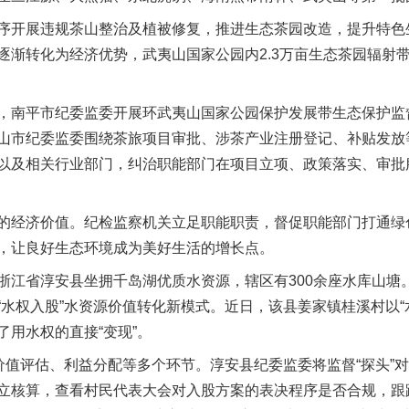
开展违规茶山整治及植被修复，推进生态茶园改造，提升特色
逐渐转化为经济优势，武夷山国家公园内2.3万亩生态茶园辐射
南平市纪委监委开展环武夷山国家公园保护发展带生态保护监
山市纪委监委围绕茶旅项目审批、涉茶产业注册登记、补贴发放等
以及相关行业部门，纠治职能部门在项目立项、政策落实、审批
经济价值。纪检监察机关立足职能职责，督促职能部门打通绿
，让良好生态环境成为美好生活的增长点。
茶叶“炒上天”
省淳安县坐拥千岛湖优质水资源，辖区有300余座水库山塘
“水权入股”水资源价值转化新模式。近日，该县姜家镇桂溪村以“
用水权的直接“变现”。
值评估、利益分配等多个环节。淳安县纪委监委将监督“探头”
立核算，查看村民代表大会对入股方案的表决程序是否合规，跟