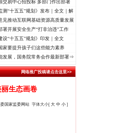
源交易中心招投标 多部门作出部署
监测“十五五”规划》发布｜全文｜解
意见推动互联网基础资源高质量发展
部署开展安全生产“打非治违”工作
建设“十五五”规划》印发｜全文
国家要提升孩子们这些能力素养
记初心使命 奋进复兴征程丨“转折之城”激荡..
·[视频]
牢记初心使命 奋进复兴征程丨红船起
能发展，国务院常务会作最新部署⇒
网络推广投稿请点击这里>>
美丽生态画卷
纪委国家监委网站
字体大小[
大
中
小
]