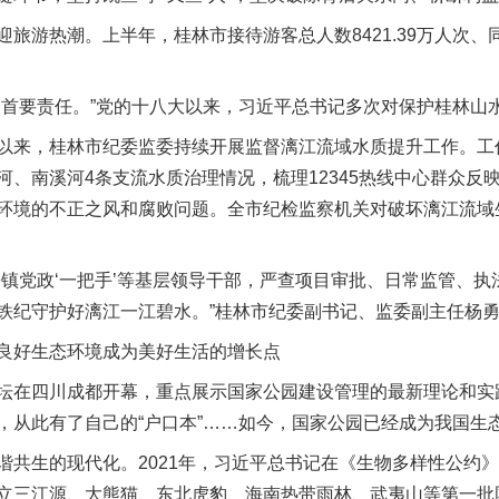
热潮。上半年，桂林市接待游客总人数8421.39万人次、同
。
要责任。”党的十八大以来，习近平总书记多次对保护桂林山
来，桂林市纪委监委持续开展监督漓江流域水质提升工作。工
、南溪河4条支流水质治理情况，梳理12345热线中心群众反映
环境的不正之风和腐败问题。全市纪检监察机关对破坏漓江流域
。
党政‘一把手’等基层领导干部，严查项目审批、日常监管、执
铁纪守护好漓江一江碧水。”桂林市纪委副书记、监委副主任杨
好生态环境成为美好生活的增长点
在四川成都开幕，重点展示国家公园建设管理的最新理论和实践
，从此有了自己的“户口本”……如今，国家公园已经成为我国生
生的现代化。2021年，习近平总书记在《生物多样性公约》第
立三江源、大熊猫、东北虎豹、海南热带雨林、武夷山等第一批