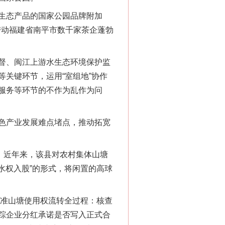
生态产品的国家公园品牌附加
带动福建省南平市数千家茶企蓬勃
督、闽江上游水生态环境保护监
关键环节，运用“室组地”协作
服务等环节的不作为乱作为问
色产业发展难点堵点，推动拓宽
“神药”背后的真相
。近年来，该县对农村集体山塘
水权入股”的形式，将闲置的高球
对准山塘使用权流转全过程：核查
踪企业分红承诺是否写入正式合