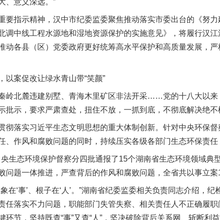
大、意义深远。”
要指示精神，汉中市纪委监委聚焦推动落实市委出台的《努力
北调中线工程水源地和湿地资源保护的实施意见》，将履行汉江
推动各县（区）党委政府更好统筹高水平保护和高质量发展，严
以案促改让绿水青山带“笑颜”
岭北麓违建别墅、青海木里矿区非法开采……党的十八大以来
示批示，要求严肃查处，扭住不放，一抓到底，不彻底解决绝不
彻落实习近平生态文明思想的重大体制创新。针对中央环保督
任、作风和腐败问题的同时，持续压实各级各部门生态环保责任
中央生态环境保护督察分四批通报了15个湖南省生态环境领域典
败问题一体推进，严查背后的作风和腐败问题，全省共以事立案
在‘事’、根子在‘人’。”湖南省纪委监委相关负责同志介绍，纪
责任落实不力问题，职能部门失管失察、相关责任人不正确履职
环节，坚持既查“事”又查“人”，坚决破除背后关系网、斩断利