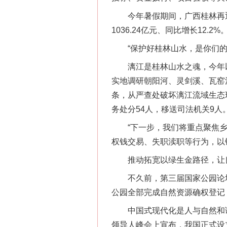
今年暑假期间，广西桂林再迎旅游
1036.24亿元、同比增长12.2%
“保护好桂林山水，是你们的首
漓江是桂林山水之魂，今年以
实地调研朝阳河、灵剑溪、瓦窑河
条，从严查处破坏漓江流域生态
务处分54人，移送司法机关9人
“下一步，我们将重点聚焦乡镇
权钱交易、失职渎职等行为，以
推动拓宽以绿生金路径，让良
不久前，第三届国家公园论坛
公园全部完成自然资源确权登记
中国式现代化是人与自然和谐共
领导人峰会上宣布，我国正式设