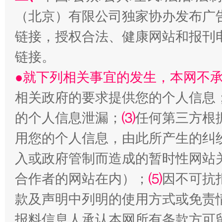
揭批美国五大"原罪"
"炒
（北京）有限公司独家协办发布广
链接，授权合法、健康网站和报刊
链接。
●就下列相关事宜的发生，本网不
相关政府的要求提供您的个人信息
的个人信息泄漏；
⑶
任何第三方根
用您的个人信息，由此所产生的纠
解纷+调解+退费，一次搞定
入或政府管制而造成的暂时性网站
合作者的网站在内）；
⑸
因不可抗
款及声明中列明的使用方式或免责
报料信息人承认本网所有条款方可