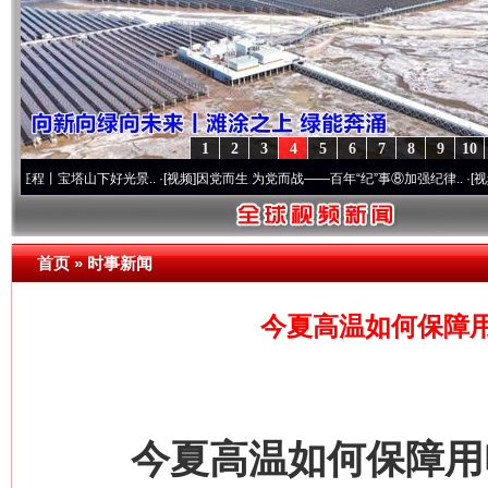
1
2
3
4
5
6
7
8
9
10
宝塔山下好光景..
·[视频]
因党而生 为党而战——百年“纪”事⑧加强纪律..
·[视频]
牢记初
首页
»
时事新闻
今夏高温如何保障
今夏高温如何保障用电